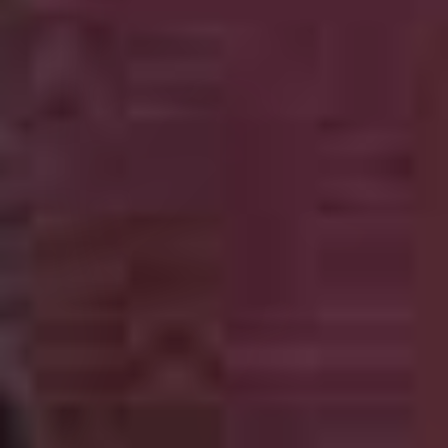
Debut Album Out Now
Musician Of