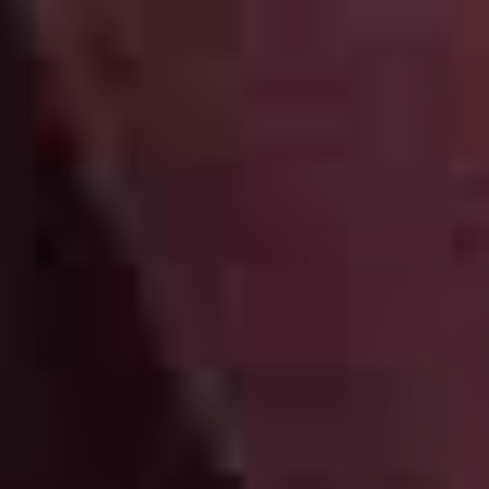
The Year
Lorem ipsum dolor sit amet,
postulant contentiones
voluptatibus ut has. Ex alii aliquid
vel, id vix saepe sententiae effico.